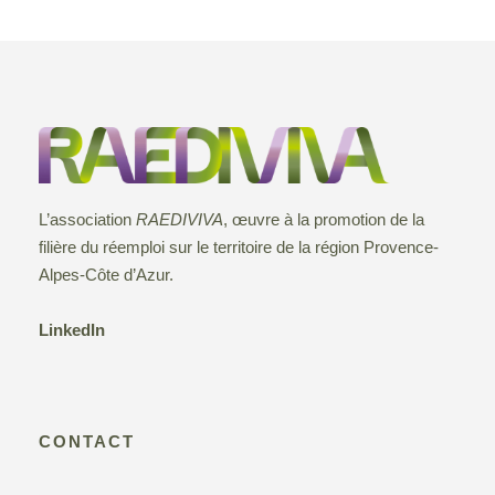
o
s
u
e
n
n
e
d
e
d
a
e
t
t
v
e
n
.
L’association
RAEDIVIVA
, œuvre à la promotion de la
u
a
filière du réemploi sur le territoire de la région Provence-
e
Alpes-Côte d’Azur.
v
s
LinkedIn
i
É
g
v
CONTACT
a
è