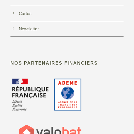
s
Cartes
É
v
Newsletter
è
n
NOS PARTENAIRES FINANCIERS
e
m
e
n
t