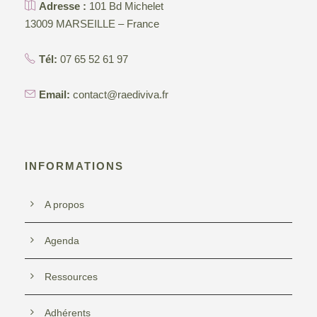
Adresse :
101 Bd Michelet
t
n
13009 MARSEILLE – France
e
i
Tél:
07 65 52 61 97
m
o
Email:
contact@raediviva.fr
e
n
n
d
t
INFORMATIONS
e
A propos
v
Agenda
u
Ressources
e
Adhérents