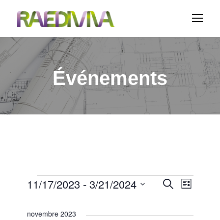
Événements
É
11/17/2023
 - 
3/21/2024
N
R
R
L
e
i
S
c
a
v
e
s
h
é
novembre 2023
t
e