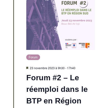
n
e
m
e
n
Forum
t
M
23 novembre 2023 à 9h30
-
17h40
i
s
Forum #2 – Le
s
e
n
réemploi dans le
a
v
a
BTP en Région
n
t