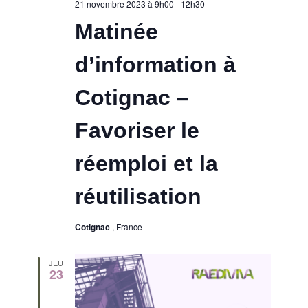
21 novembre 2023 à 9h00
-
12h30
n
d
Matinée
t
e
d’information à
v
Cotignac –
u
Favoriser le
e
réemploi et la
s
réutilisation
É
Cotignac
, France
v
JEU
23
è