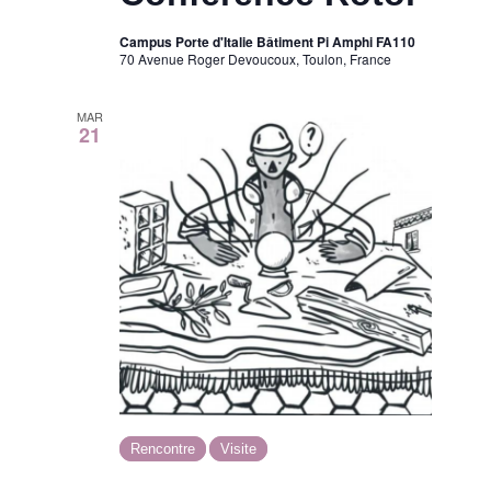
v
n
.
u
Campus Porte d'Italie Bâtiment Pi Amphi FA110
a
70 Avenue Roger Devoucoux, Toulon, France
e
v
MAR
s
21
i
É
g
v
a
è
t
n
e
i
m
o
Rencontre
Visite
e
n