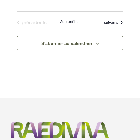
v
Évènements
précédents
Aujourd’hui
è
Évènements
suivants
n
S’abonner au calendrier
e
m
e
n
t
s