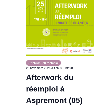
i
m
o
e
n
n
d
t
e
v
Afterwork du réemploi
u
25 novembre 2025 à 17h00
-
19h00
Afterwork du
e
réemploi à
s
Aspremont (05)
É