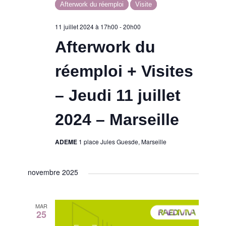
d
s
e
Afterwork du réemploi
Visite
d
a
e
11 juillet 2024 à 17h00
-
20h00
t
t
Afterwork du
v
e
n
.
u
réemploi + Visites
a
e
– Jeudi 11 juillet
v
s
2024 – Marseille
i
É
ADEME
1 place Jules Guesde, Marseille
g
v
novembre 2025
a
è
t
n
MAR
25
e