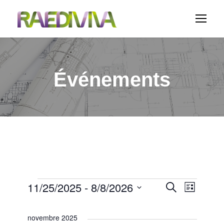
Événements
É
11/25/2025
 - 
8/8/2026
N
R
R
L
e
i
S
c
a
v
e
s
h
é
novembre 2025
t
e