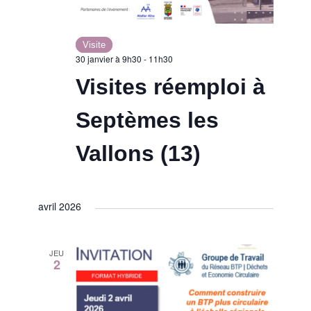
n
d
t
Visite
e
30 janvier à 9h30
-
11h30
Visites réemploi à
v
Septèmes les
u
Vallons (13)
e
s
avril 2026
É
JEU
v
2
è