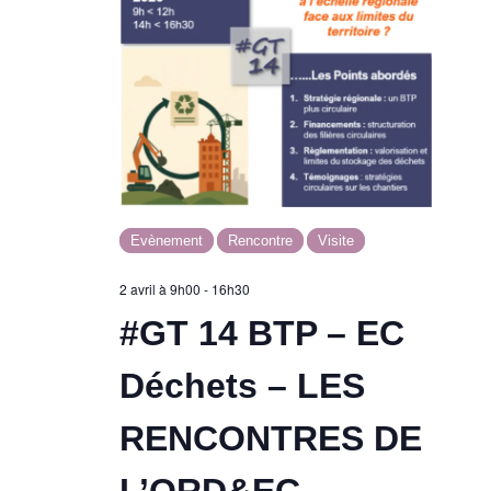
n
e
m
e
n
Evènement
Rencontre
Visite
t
2 avril à 9h00
-
16h30
#GT 14 BTP – EC
s
Déchets – LES
RENCONTRES DE
L’ORD&EC