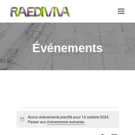
Événements
É
Aucun évènements planifié pour 14 octobre 2024.
N
Passer aux
évènements suivants
.
v
o
t