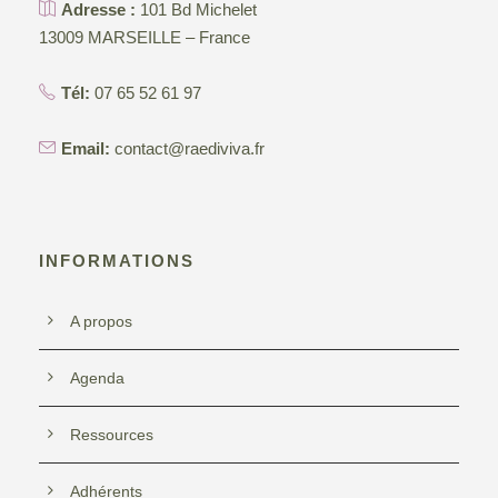
Adresse :
101 Bd Michelet
m
o
e
13009 MARSEILLE – France
e
n
2
Tél:
07 65 52 61 97
n
d
0
Email:
contact@raediviva.fr
t
e
2
v
4
INFORMATIONS
u
A propos
e
Agenda
s
Ressources
É
Adhérents