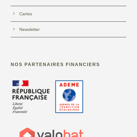
v
Cartes
è
Newsletter
n
e
m
NOS PARTENAIRES FINANCIERS
e
n
t
s