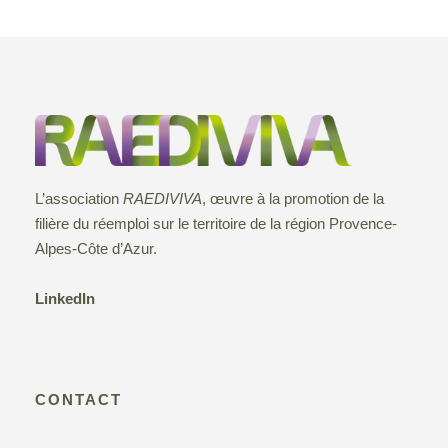
e
o
a
e
t
r
t
v
e
n
1
.
u
a
4
e
v
o
L’association
RAEDIVIVA
, œuvre à la promotion de la
s
filière du réemploi sur le territoire de la région Provence-
i
c
É
Alpes-Côte d’Azur.
g
v
t
LinkedIn
a
è
o
t
n
b
CONTACT
e
i
r