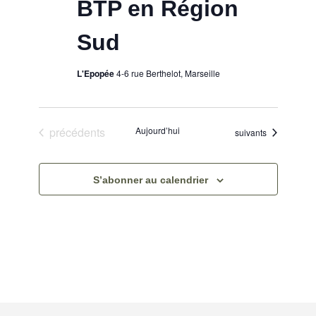
BTP en Région
v
Sud
è
L'Epopée
4-6 rue Berthelot, Marseille
n
e
Évènements
précédents
Aujourd’hui
Évènements
suivants
m
S’abonner au calendrier
e
n
t
s