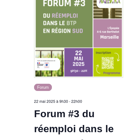
i
m
o
e
n
n
d
t
e
v
u
Forum
22 mai 2025 à 9h30
-
22h00
e
Forum #3 du
s
réemploi dans le
É