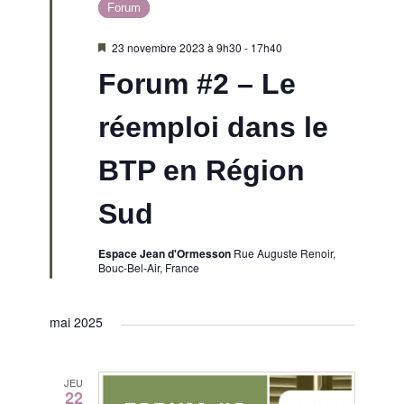
d
s
e
Forum
d
a
e
M
23 novembre 2023 à 9h30
-
17h40
t
t
i
Forum #2 – Le
s
v
e
e
n
n
.
u
réemploi dans le
a
v
a
a
e
BTP en Région
n
t
v
s
Sud
i
É
Espace Jean d'Ormesson
Rue Auguste Renoir,
g
Bouc-Bel-Air, France
v
a
è
mai 2025
t
n
JEU
e
22