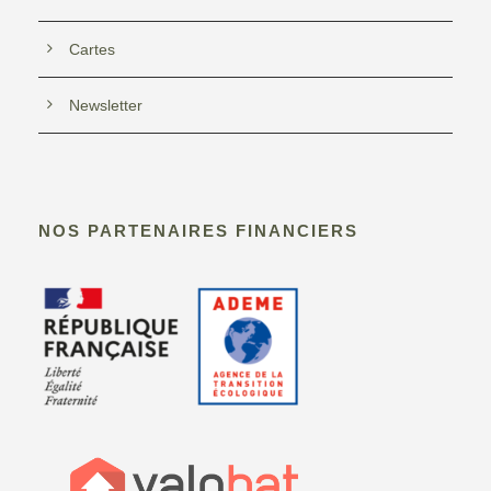
s
Cartes
É
Newsletter
v
è
n
NOS PARTENAIRES FINANCIERS
e
m
e
n