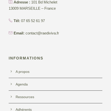
2
Adresse :
101 Bd Michelet
t
n
13009 MARSEILLE – France
0
e
i
2
Tél:
07 65 52 61 97
m
o
6
Email:
contact@raediviva.fr
e
n
n
d
INFORMATIONS
t
e
A propos
v
Agenda
u
Ressources
e
Adhérents