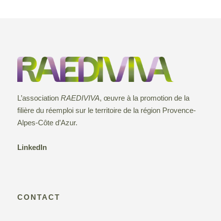
h
o
s
u
e
n
n
f
e
d
e
d
o
a
e
t
r
t
v
e
n
7
L’association
RAEDIVIVA
, œuvre à la promotion de la
.
u
filière du réemploi sur le territoire de la région Provence-
a
j
Alpes-Côte d’Azur.
e
v
u
LinkedIn
s
i
i
É
g
v
n
CONTACT
a
è