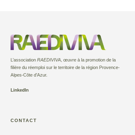
o
s
u
e
n
n
f
e
d
e
d
o
a
e
t
t
r
v
e
n
.
7
L’association
RAEDIVIVA
, œuvre à la promotion de la
u
a
filière du réemploi sur le territoire de la région Provence-
a
e
Alpes-Côte d’Azur.
v
o
s
LinkedIn
i
É
û
g
v
t
CONTACT
a
è