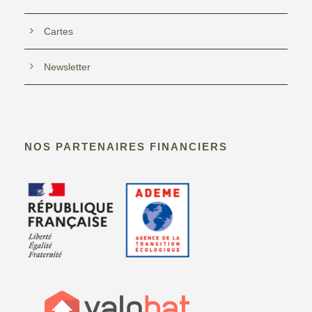
s
Cartes
É
v
Newsletter
è
n
NOS PARTENAIRES FINANCIERS
e
m
e
n
t