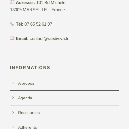
2
Adresse :
101 Bd Michelet
t
n
13009 MARSEILLE – France
0
e
i
2
Tél:
07 65 52 61 97
m
o
6
Email:
contact@raediviva.fr
e
n
n
d
t
INFORMATIONS
e
A propos
v
Agenda
u
Ressources
e
Adhérents