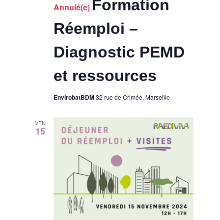
v
Formation
n
Annulé(e)
.
u
Réemploi –
a
e
Diagnostic PEMD
v
s
et ressources
i
É
g
EnvirobatBDM
32 rue de Crimée, Marseille
v
a
è
VEN
15
t
n
e
i
m
o
e
n