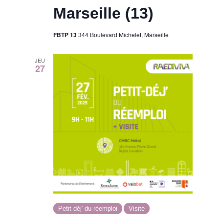
Marseille (13)
FBTP 13
344 Boulevard Michelet, Marseille
JEU
27
Petit déj' du réemploi
Visite