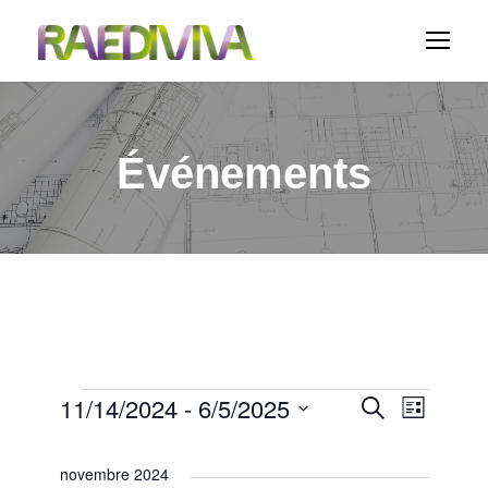
Événements
É
11/14/2024
 - 
6/5/2025
N
R
R
L
e
i
S
c
a
v
e
s
h
é
novembre 2024
t
e