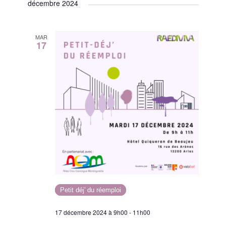
décembre 2024
n
e
MAR
17
m
e
n
t
s
Petit déj' du réemploi
17 décembre 2024 à 9h00
-
11h00