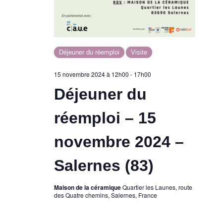
n
d
t
e
Déjeuner du réemploi
Visite
v
15 novembre 2024 à 12h00
-
17h00
u
Déjeuner du
e
réemploi – 15
s
novembre 2024 –
É
Salernes (83)
v
Maison de la céramique
Quartier les Launes, route
des Quatre chemins, Salernes, France
è