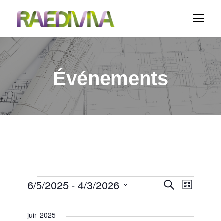
Événements
É
6/5/2025
 - 
4/3/2026
N
R
R
L
e
i
S
c
a
v
e
s
h
é
juin 2025
t
e