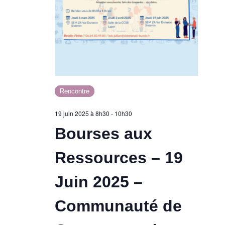
n
d
t
e
v
u
Rencontre
19 juin 2025 à 8h30
-
10h30
e
Bourses aux
s
Ressources – 19
É
Juin 2025 –
v
Communauté de
è