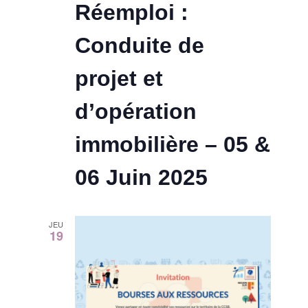
v
n
Réemploi :
.
u
a
Conduite de
e
v
projet et
s
i
d’opération
É
g
immobilière – 05 &
v
a
è
06 Juin 2025
t
n
JEU
e
i
19
m
o
e
n