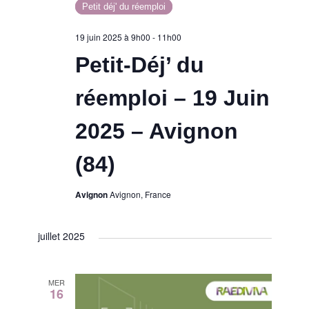
Petit déj' du réemploi
19 juin 2025 à 9h00
-
11h00
Petit-Déj’ du
réemploi – 19 Juin
2025 – Avignon
(84)
Avignon
Avignon, France
juillet 2025
MER
16