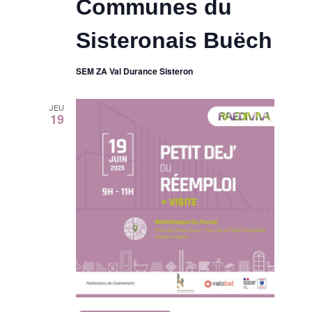
Communes du
n
Sisteronais Buëch
e
SEM ZA Val Durance Sisteron
m
JEU
e
19
n
t
s